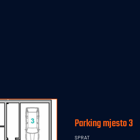
ke 9
Poč
ONUDA STANO
LOKACIJA - NOVA VAROŠ
Parking mjesto 3
Podrum -
Prizemlje - Poslovn
SPRAT