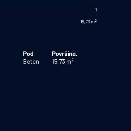
1
2
15,73 m
Pod
Površina.
2
Beton
15,73 m
a
Kontakt
Email
s2itrs@gmail.com
Pon - Sub: 08 - 16:00