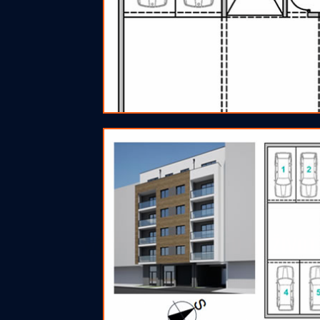
VAŠE NOVO MJESTO ZA ŽIVOT
Trudimo se ostvariti profesionalnu i
partnersku saradnju te ispuniti vaša
očekivanja. U svakom trenuktu spremni smo