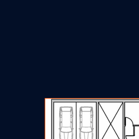
s2itrs@gmail.com
Akademika Jovana Surut
P