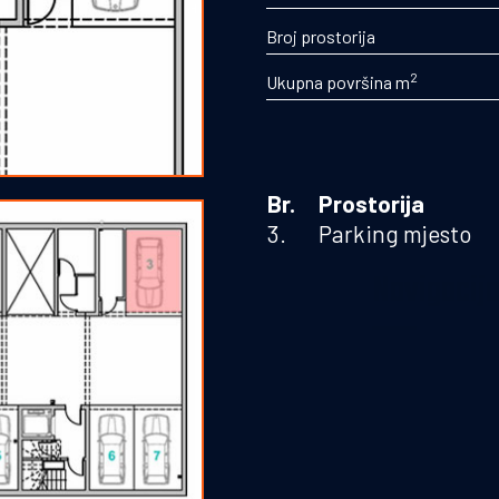
parking mjesta
Broj prostorija
2
Ukupna površina m
Br.
Prostorija
3.
Parking mjesto
Navigacij
Početna
O nama
Kontakt