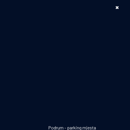
+387 66 992 999
✖
Pozovite nas:
etna
O Nama
Lokacija
Kontakt
VA
i prostor ≫
Podrum - parking mjesta