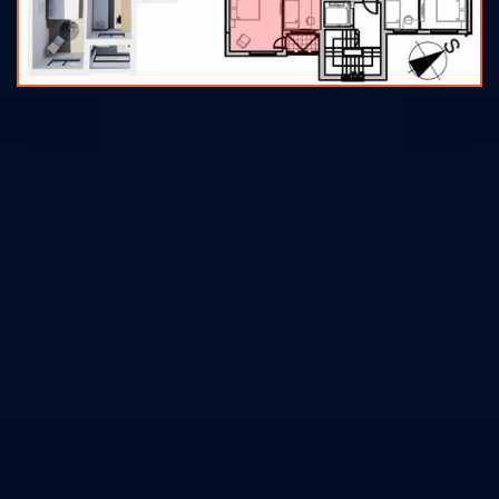
Početna
O nama
Kontakt
Kontakt
Email
s2itrs@gmail.com
Pon - Sub: 08 - 16:00
+387 66 992 999
Copyright ©
2026
S2 IT
| Sva prava pridržana.