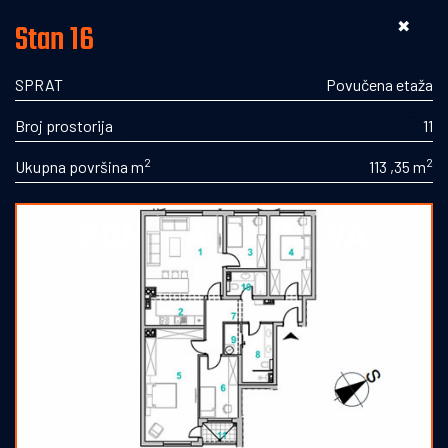
s2itrs@gmail.com
Akademika Jovana Surutke 9
Stan 16
✖
+387 66 992 999
Pozovite nas:
SPRAT
Povučena etaža
Broj prostorija
11
2
2
Ukupna površina m
113 ,35 m
PONUDA STANOVA
LOKACIJA - NOVA VAROŠ
≪
Povučena etaža