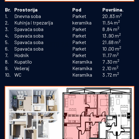
Br.
Prostorija
Pod
Površina.
2
1.
Dnevna soba
Parket
20 ,83 m
2
2.
Kuhinja i trpezarija
keramika
11 ,54 m
2
3.
Spavaća soba
Parket
8 ,84 m
2
4.
Spavaća soba
Parket
13 ,90 m
2
VAŠE NOVO MJESTO ZA ŽIVOT
5.
Spavaća soba
Parket
21 ,68 m
2
6.
Spavaća soba
Parket
10 ,00 m
2
7.
Hodnik
Parket
11 ,17 m
Trudimo se ostvariti profesionalnu i partnersku saradnju
2
8.
Kupatilo
Keramika
7 ,30 m
2
te ispuniti vaša očekivanja. U svakom trenuktu spremni
9.
Vešeraj
Keramika
2 ,10 m
2
10.
WC
Keramika
3 ,72 m
smo realizovati svaki projekat bez obzira na njegovu
kompleksnost.
Navigacija