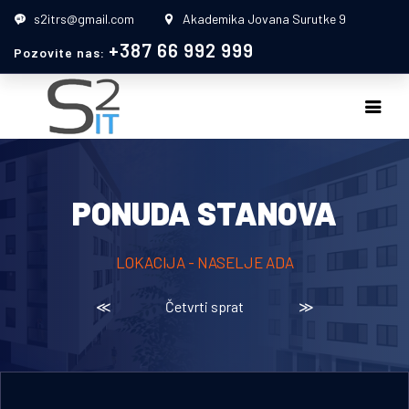
s2itrs@gmail.com
Akademika Jovana Surutke 9
+387 66 992 999
Pozovite nas:
PONUDA STANOVA
LOKACIJA - NASELJE ADA
≪
Četvrti sprat
≫